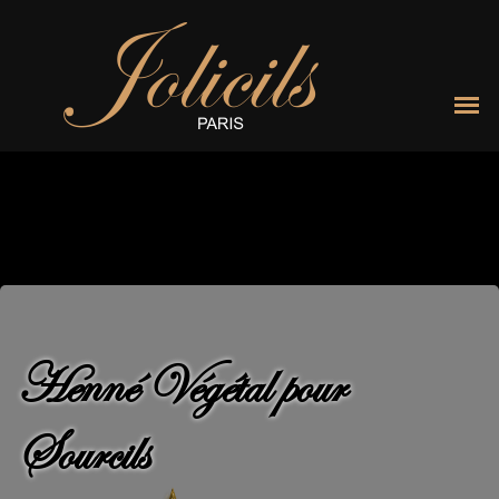
Henné Végétal pour
Sourcils